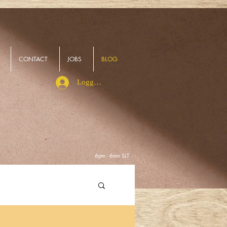
CONTACT
JOBS
BLOG
Logga in
6pm - 6am SLT